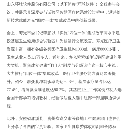
山东环球软件股份有限公司（以下简称“环球软件”）全程参与会
议，并展示其深度参与试验区智慧医疗体系建设过程中，通过创
新技术赋能寿光“四位一体”集成改革中的创新成果。
会上，寿光市委书记李鹏以《实施“四位一体”集成改革高水平建
设基层卫生健康综合试验区》为题进行交流发言。寿光医疗卫生
资源丰富，拥有各级各类医疗卫生机构1033处，病床8800多张，
卫生从业人员1.1万多人。近年来，寿光紧紧抓住试验区建设的重
大契机，聚焦建立健康“守门人”制度与分级诊疗这一核心主线，
大力推行“四位一体”集成改革，医疗卫生服务能力得到显著提
升。如今，群众县域就诊率高达92.3%、基层诊疗量占比达
77.4%、看病就医满意度达98.2%。其基层卫生工作案例成功入选
全国干部学习培训教材，经验做法也入选中组部干部履职通识课
程。
此外，安徽省濉溪县、贵州省遵义市等多地卫生健康部门也在会
上分享了各自的宝贵经验。国家卫生健康委体改司副司长陈秋