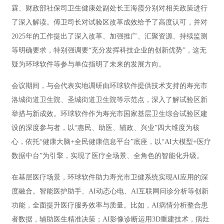
霖、财政部社保司卫生健康处副处长王海霞分别对相关政策进行
了深入解读。傅卫司长对试验区改革成效给予了高度认可，并对
2025年的工作提出了深入改革、加强推广、汇聚资源、持续监测
等明确要求，特别强调要“充分发挥科技企业的创新优势”，这无
疑为环球软件等参与单位指明了未来的发展方向。
会议期间，与会代表实地调研由环球软件提供技术支持的寿光市
洛城街道卫生院、圣城街道卫生院等示范点，深入了解试验区新
举措与新成效。环球软件作为寿光市国家基层卫生综合试验区建
设的深度参与者，以“惠民、助医、辅政、兴业”四大维度为核
心，依托“健康大脑+全民健康信息平台”底座，以“AI大模型+医疗
数据中台”为引擎，实现了医疗全场景、全角色的智能化升级。
在基层医疗场景，环球软件助力寿光市卫健系统实现AI应用的深
度融合。智能医护助手、AI动态心电、AI互联网问诊分析等创新
功能，全面提升医疗服务效率与质量。比如，AI病情分析整合患
者数据，辅助医生精准决策；AI影像诊断运用3D重建技术，病灶