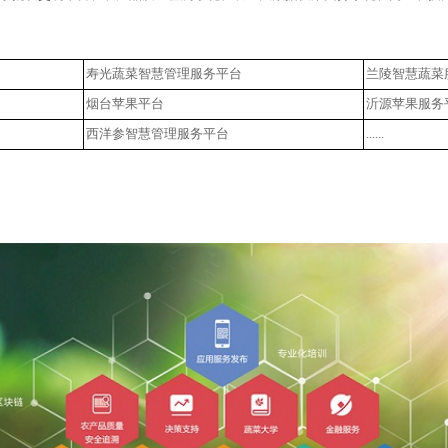
寿光蔬菜智慧管理服务平台
兰陵智慧蔬菜
烟台苹果平台
沂源苹果服务
西洋参智慧管理服务平台
......