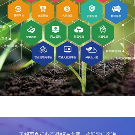
了解更多行业产品解决方案，欢迎致电咨询