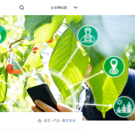
企业网站群
首页 >
产品 >
数字农业