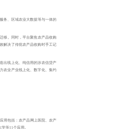
服务、区域农业大数据等与一体的
迁移。同时，平台聚焦农产品收购
效解决了传统农产品收购时手工记
造出线上化、纯信用的涉农信贷产
力农业产业线上化、数字化、集约
展应用包括：农产品网上医院、农产
学等11个应用。