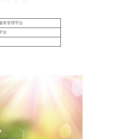
服务管理平台
平台