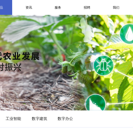
品
资讯
服务
招聘
我们
工业智能
数字建筑
数字办公