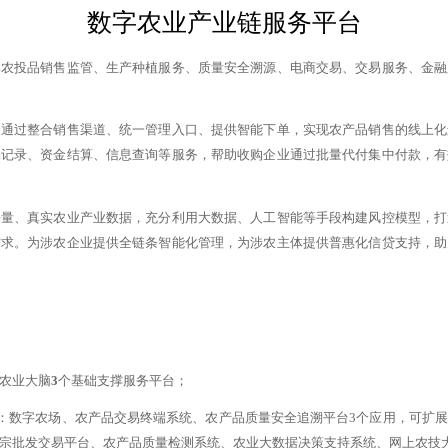
数字农业产业链服务平台
集农投品销售监管、生产种植服务、质量安全溯源、电商交易、交易服务、金融
台
通过整合销售渠道、统一管理入口、提供智能下单，实现农产品销售的线上化
易记录、资金结算、信息查询等服务，帮助收购企业通过批量代付集中付款，有
海量、真实农业产业数据，充分利用大数据、人工智能等手段构建风控模型，打
需求。为涉农企业提供全链条智能化管理，为涉农主体提供普惠化信贷支持，助
I农业大脑
3
个基础支撑服务平台；
：数字农场、农产品交易终端系统、农产品质量安全追溯平台3个应用，可扩
宗批发交易平台、农产品质量检测系统、农业大数据决策支持系统、网上农技大