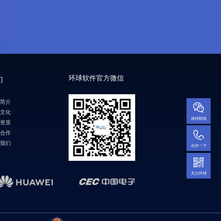
环球软件官方微信
们
简介
文化
保持联络
资质
合作
我们
合作一下
关注环球